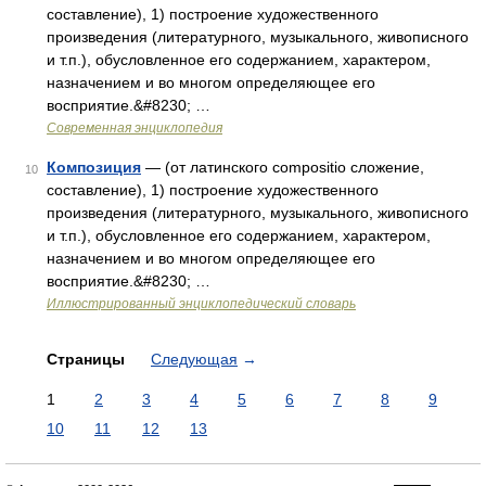
составление), 1) построение художественного
произведения (литературного, музыкального, живописного
и т.п.), обусловленное его содержанием, характером,
назначением и во многом определяющее его
восприятие.&#8230; …
Современная энциклопедия
Композиция
— (от латинского compositio сложение,
10
составление), 1) построение художественного
произведения (литературного, музыкального, живописного
и т.п.), обусловленное его содержанием, характером,
назначением и во многом определяющее его
восприятие.&#8230; …
Иллюстрированный энциклопедический словарь
Страницы
Следующая
→
1
2
3
4
5
6
7
8
9
10
11
12
13