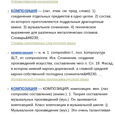
Художественная энциклопедия
КОМПОЗИЦИЯ
— (лат., этим. см. пред. слово). 1)
3
соединение отдельных предметов в одно целое. 2) состав,
из которого приготовляются поддельные драгоценные
камни. 3) музыкальное сочинение. 4) техническое
выражение для различных металлических сплавов.
Словарь&#8230; …
Словарь иностранных слов русского языка
композиция
— и, ж. 1. composition f., пол. kompozycyja
4
&LT;, ит. composizione. Иск. Сочинение, создание
произведений искусства; составление чего л. Сл. 18. Фасад,
в котором нижний карниз дорической, а главной средней
карниз собственной господина сочинителя&#8230; …
Исторический словарь галлицизмов русского языка
КОМПОЗИЦИЯ
— КОМПОЗИЦИЯ, композиции, жен. (лат.
5
compositio составление) (книжн.). 1. Теория составления
музыкальных произведений (муз.). Он занимается
композицией. Класс композиции в музыкальной школе. ||
Музыкальное произведение (муз.). Это очень талантливая