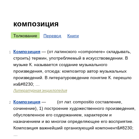
композиция
Толкование
Перевод
Книги
Композиция
— (от латинского «componere» складывать,
1
строить) термин, употребляемый в искусствоведении. В
музыке К. называется создание музыкального
произведения, отсюда: композитор автор музыкальных
произведений. В литературоведение понятие К. перешло
из&#8230; …
Литературная энциклопедия
Композиция
— (от лат. compositio составление,
2
сочинение), 1) построение художественного произведения,
обусловленное его содержанием, характером и
назначением и во многом определяющее его восприятие.
Композиция важнейший организующий компонент&#8230;
…